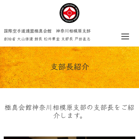
国際空手道連盟極真会館 神奈川相模原支部
創始者 大山倍達 館長 松井章奎 支部長 戸田直志
支部長紹介
極真会館神奈川相模原支部の支部長をご紹
介します。