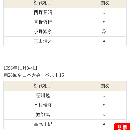
対戦相手
勝敗
西野豊昭
○
菅野秀行
○
小野瀬寧
◎
志田清之
●
1996年11月3-4日
第28回全日本大会・ベスト16
対戦相手
勝敗
笹川勉
○
木村靖彦
○
渡部篤
○
高尾正紀
●