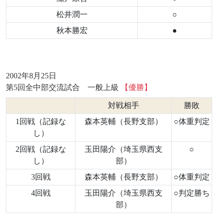
松井潤一
○
秋本勝宏
●
2002年8月25日
第5回全中部交流試合 一般上級
【優勝】
対戦相手
勝敗
1回戦（記録な
森本英輔（長野支部）
○体重判定
し）
2回戦（記録な
玉田陽介（埼玉県西支
○
し）
部）
3回戦
森本英輔（長野支部）
○体重判定
4回戦
玉田陽介（埼玉県西支
○判定勝ち
部）